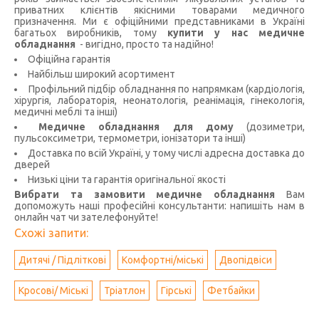
приватних клієнтів якісними товарами медичного
призначення. Ми є офіційними представниками в Україні
багатьох виробників, тому
купити у нас медичне
обладнання
- вигідно, просто та надійно!
Офіційна гарантія
Найбільш широкий асортимент
Профільний підбір обладнання по напрямкам (кардіологія,
хірургія, лабораторія, неонатологія, реанімація, гінекологія,
медичні меблі та інші)
Медичне обладнання для дому
(дозиметри,
пульсоксиметри, термометри, іонізатори та інші)
Доставка по всій Україні, у тому числі адресна доставка до
дверей
Низькі ціни та гарантія оригінальної якості
Вибрати та замовити медичне обладнання
Вам
допоможуть наші професійні консультанти: напишіть нам в
онлайн чат чи зателефонуйте!
Схожі запити:
Дитячі / Підліткові
Комфортні/міські
Двопідвіси
Кросові/ Міські
Тріатлон
Гірські
Фетбайки