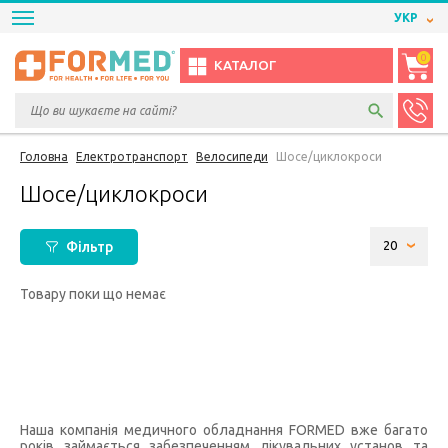
УКР
0
КАТАЛОГ
Головна
Електротранспорт
Велосипеди
Шосе/циклокроси
Шосе/циклокроси
Фільтр
Товару поки що немає
Наша компанія медичного обладнання FORMED вже багато
років займається забезпеченням лікувальних установ та