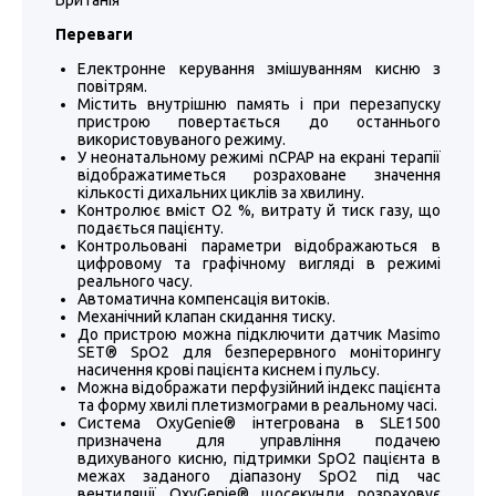
Британія
Переваги
Електронне керування змішуванням кисню з
повітрям.
Містить внутрішню память і при перезапуску
пристрою повертається до останнього
використовуваного режиму.
У неонатальному режимі nCPAP на екрані терапії
відображатиметься розраховане значення
кількості дихальних циклів за хвилину.
Контролює вміст O2 %, витрату й тиск газу, що
подається пацієнту.
Контрольовані параметри відображаються в
цифровому та графічному вигляді в режимі
реального часу.
Автоматична компенсація витоків.
Механічний клапан скидання тиску.
До пристрою можна підключити датчик Masimo
SET® SpO2 для безперервного моніторингу
насичення крові пацієнта киснем і пульсу.
Можна відображати перфузійний індекс пацієнта
та форму хвилі плетизмограми в реальному часі.
Система OxyGenie® інтегрована в SLE1500
призначена для управління подачею
вдихуваного кисню, підтримки SpO2 пацієнта в
межах заданого діапазону SpO2 під час
вентиляції OxyGenie® щосекунди розраховує