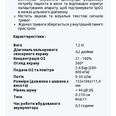
потребу пацієнта в кисні та відповідно коригує
налаштування апарату, щоб підтримувати SpO2
в межах цільового діапазону.
Містить звукові та візуальні текстові сигнали
тривог.
Журнал тривоги зберігається у внутрішній памяті
пристрою.
Характеристики :
Вага
1,2 кг
Діагональ кольорового
4,2 дюйми
сенсорного екрану
Концентрація O2
21 - 100%
Огляд екрану
360º
2-6 Бар (200-
Подача O2 та повітря
600 кПа)
Потік
0-30 л/хв
Розміри (довжина х ширина х
155х166х111,4
висота)
мм
Рівень шуму
< 44 дБ (А)
0-210 см
Тиск
вод.ст.
Час роботи вбудованого
0,5 години
акумулятора