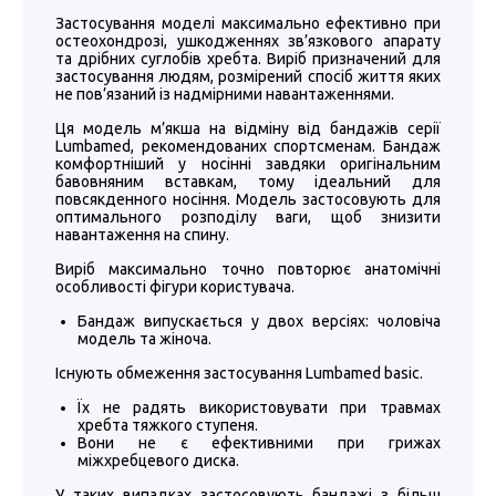
Застосування моделі максимально ефективно при
остеохондрозі, ушкодженнях зв’язкового апарату
та дрібних суглобів хребта. Виріб призначений для
застосування людям, розмірений спосіб життя яких
не пов’язаний із надмірними навантаженнями.
Ця модель м’якша на відміну від бандажів серії
Lumbamed, рекомендованих спортсменам. Бандаж
комфортніший у носінні завдяки оригінальним
бавовняним вставкам, тому ідеальний для
повсякденного носіння. Модель застосовують для
оптимального розподілу ваги, щоб знизити
навантаження на спину.
Виріб максимально точно повторює анатомічні
особливості фігури користувача.
Бандаж випускається у двох версіях: чоловіча
модель та жіноча.
Існують обмеження застосування Lumbamed basic.
Їх не радять використовувати при травмах
хребта тяжкого ступеня.
Вони не є ефективними при грижах
міжхребцевого диска.
У таких випадках застосовують бандажі з більш