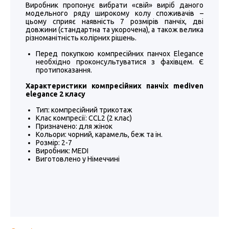
Виробник пропонує вибрати «свій» виріб даного
модельного ряду широкому колу споживачів –
цьому сприяє наявність 7 розмірів панчіх, дві
довжини (стандартна та укорочена), а також велика
різноманітність колірних рішень.
Перед покупкою компресійних панчох Elegance
необхідно проконсультуватися з фахівцем. Є
протипоказання.
Характеристики компресійних панчіх mediven
elegance 2 класу
Тип: компресійний трикотаж
Клас компресії: CCL2 (2 клас)
Призначено: для жінок
Кольори: чорний, карамель, беж та ін.
Розмір: 2-7
Виробник: MEDI
Виготовлено у Німеччині