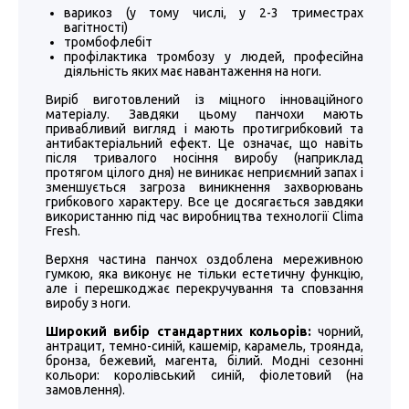
варикоз (у тому числі, у 2-3 триместрах
вагітності)
тромбофлебіт
профілактика тромбозу у людей, професійна
діяльність яких має навантаження на ноги.
Виріб виготовлений із міцного інноваційного
матеріалу. Завдяки цьому панчохи мають
привабливий вигляд і мають протигрибковий та
антибактеріальний ефект. Це означає, що навіть
після тривалого носіння виробу (наприклад
протягом цілого дня) не виникає неприємний запах і
зменшується загроза виникнення захворювань
грибкового характеру. Все це досягається завдяки
використанню під час виробництва технології Clima
Fresh.
Верхня частина панчох оздоблена мереживною
гумкою, яка виконує не тільки естетичну функцію,
але і перешкоджає перекручування та сповзання
виробу з ноги.
Широкий вибір стандартних кольорів:
чорний,
антрацит, темно-синій, кашемір, карамель, троянда,
бронза, бежевий, магента, білий. Модні сезонні
кольори: королівський синій, фіолетовий (на
замовлення).