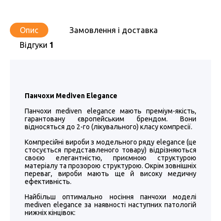
Опис
Замовлення і доставка
Відгуки
1
Панчохи Mediven Elegance
Панчохи mediven elegance мають преміум-якість,
гарантовану європейським брендом. Вони
відносяться до 2-го (лікувального) класу компресії.
Компресійні вироби з модельного ряду elegance (це
стосується представленого товару) відрізняються
своєю елегантністю, приємною структурою
матеріалу та прозорою структурою. Окрім зовнішніх
переваг, вироби мають ще й високу медичну
ефективність.
Найбільш оптимально носіння панчохи моделі
mediven elegance за наявності наступних патологій
нижніх кінцівок: