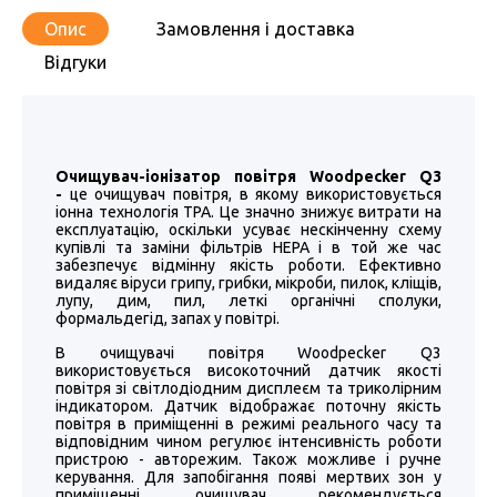
Опис
Замовлення і доставка
Відгуки
Очищувач-іонізатор повітря Woodpecker Q3
-
це очищувач повітря, в якому використовується
іонна технологія TPA. Це значно знижує витрати на
експлуатацію, оскільки усуває нескінченну схему
купівлі та заміни фільтрів HEPA і в той же час
забезпечує відмінну якість роботи. Ефективно
видаляє віруси грипу, грибки, мікроби, пилок, кліщів,
лупу, дим, пил, леткі органічні сполуки,
формальдегід, запах у повітрі.
В очищувачі повітря Woodpecker Q3
використовується високоточний датчик якості
повітря зі світлодіодним дисплеєм та триколірним
індикатором. Датчик відображає поточну якість
повітря в приміщенні в режимі реального часу та
відповідним чином регулює інтенсивність роботи
пристрою - авторежим. Також можливе і ручне
керування. Для запобігання появі мертвих зон у
приміщенні, очищувач рекомендується