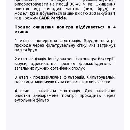
використовувати на площі 30-40 м. кв. Очищення
повітря від твердих часток (пил, бруд) в
моделі
Q3
відбувається зі швидкістю 350 м.куб за 1
год - режим
CADR Particle.
Процес очищєння повітря відбувається в 4
етапи:
1
етап - попередня фільтрація. Брудне повітря
проходе через фільтрувальну сітку, яка затримує
пил та бруд
2
етап - іонізація. Іонізуюча решітка знищує бактерії і
віруси, здійснюється розпад формальдегідів і
загальних лужних органічних сполук
3
етап - предзаключна фільтрація. Фільтрувальні
пластини накопичують на собі всі шкідливі чаcтки
4
етап - заключна фільтрація. Для заключної
очистки знезаражене повітря проходить через
вугольний фільтр