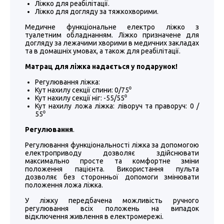
Ліжко для реабілітації.
Ліжко для догляду за тяжкохворими.
Медичне функціональне електро ліжко з
туалетним обладнанням. Ліжко призначене для
догляду за лежачими хворими в медичних закладах
та в домашніх умовах, а також для реабілітації.
Матрац для ліжка надається у подарунок!
Регулювання ліжка:
Кут нахилу секції спини: 0/75⁰
Кут нахилу секції ніг: -55/55⁰
Кут нахилу ложа ліжка: ліворуч та праворуч: 0 /
55⁰
Регулювання
.
Регулювання функціональності ліжка за допомогою
електроприводу дозволяє здійснювати
максимально просте та комфортне зміни
положення пацієнта. Використання пульта
дозволяє без сторонньої допомоги змінювати
положення ложа ліжка.
У ліжку передбачена можливість ручного
регулювання всіх положень на випадок
відключення живлення в електромережі.