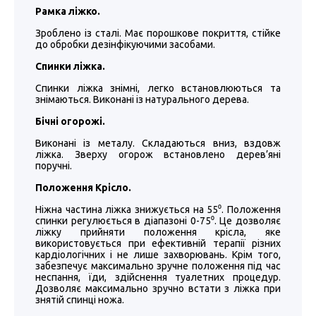
Рамка ліжко.
Зроблено із сталі. Має порошкове покриття, стійке
до обробки дезінфікуючими засобами.
Спинки ліжка.
Спинки ліжка знімні, легко встановлюються та
знімаються. Виконані із натурального дерева.
Бічні огорожі.
Виконані із металу. Складаються вниз, вздовж
ліжка. Зверху огорож встановлено дерев’яні
поручні.
Положення Крісло.
Ніжна частина ліжка знижується на 55⁰. Положення
спинки регулюється в діапазоні 0-75⁰. Це дозволяє
ліжку прийняти положення крісла, яке
використовується при ефективній терапії різних
кардіологічних і не лише захворювань. Крім того,
забезпечує максимально зручне положення під час
неспання, їди, здійснення туалетних процедур.
Дозволяє максимально зручно встати з ліжка при
знятій спинці ножа.