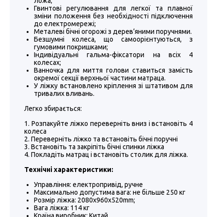
ложа;
Гвинтові регулювання для легкої та плавної
зміни положення без необхідності підключення
до електромережі;
Металеві бічні огорожі з дерев’яними поручнями.
Безшумні колеса, що самоорієнтуються, з
гумовими покришками;
Індивідуальні гальма-фіксатори на всіх 4
колесах;
Ванночка для миття голови ставиться замість
окремої секції верхньої частини матраца.
У ліжку встановлено кріплення зі штативом для
тривалих вливань.
Легко збирається:
Розпакуйте ліжко переверніть вниз і встановіть 4
колеса
Переверніть ліжко та встановіть бічні поручні
Встановіть та закріпіть бічні спинки ліжка
Покладіть матрац і встановіть столик для ліжка.
Технічні характеристики:
Управління: електропривід, ручне
Максимально допустима вага: не більше 250 кг
Розмір ліжка: 2080x960x520mm;
Вага ліжка: 114 кг
Країна виробник: Китай