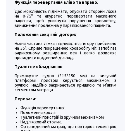
Функція перевертання вліво та вправо.
Дає можливість піднімати, опускати сторони ложа
на 0-75⁰ та акуратно перевертати масивного
пацієнта, щоб уникнути порушення кровообігу,
виникнення пролежнів у паралізованого пацієнта.
Положення секції ніг догори:
Ніжна частина ліжка піднімається вгору приблизно
на 55⁰. Сприяє покращенню кровообігу ніг, запобігає
варикозному розширенню вен і легко дозволяє
проводити щоденний догляд.
Туалетне обладнання:
Прямокутне судно (215*250 мм) на висувній
платформі, пристрій керується механізмом з
ручкою, надійно закривається кришкою та м’яким
сегментом матраца.
Переваги
:
Функція перевертання
Положення крісла
Туалетний пристрій із зручним механізмом
Надліжковий столик,
Ортопедичний матрац, що повторює геометрію