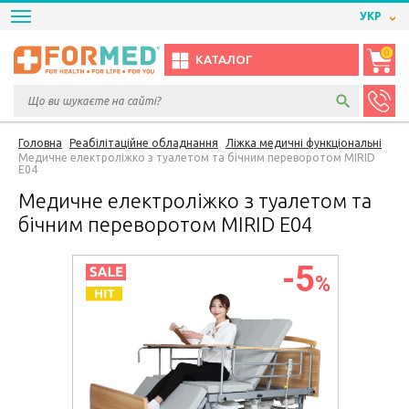
УКР
0
КАТАЛОГ
Головна
Реабілітаційне обладнання
Ліжка медичні функціональні
Медичне електроліжко з туалетом та бічним переворотом MIRID
Е04
Медичне електроліжко з туалетом та
бічним переворотом MIRID Е04
-5
%