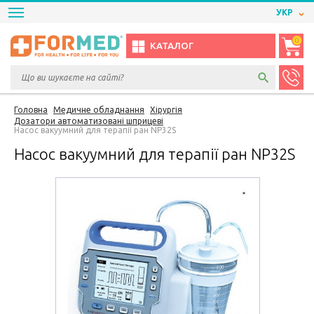
УКР
0
КАТАЛОГ
Головна
Медичне обладнання
Хірургія
Дозатори автоматизовані шприцеві
Насос вакуумний для терапії ран NP32S
Насос вакуумний для терапії ран NP32S