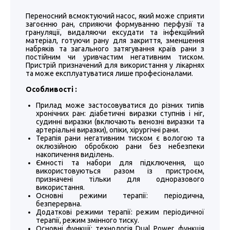
Переносний всмоктуючий насос, який може сприяти
загоєнню ран, сприяючи формуванню перфузії та
грануляції, видаляючи ексудати та інфекційний
матеріал, готуючи рану для закриття, зменшення
набряків та загального затягування країв рани з
постійним чи уривчастим негативним тиском.
Пристрій призначений для використання у лікарнях
та може експлуатуватися лише професіоналами.
Особливості :
Прилад може застосовуватися до різних типів
хронічних ран: діабетичні виразки ступнів і ніг,
судинні виразки (включають венозні виразки та
артеріальні виразки), опіки, хірургічні рани.
Терапія рани негативним тиском є ​​вологою та
оклюзійною обробкою рани без небезпеки
накопичення виділень.
Ємності та набори для підключення, що
використовуються разом із пристроєм,
призначені тільки для одноразового
використання.
Основні режими терапії: періодична,
безперервна.
Додаткові режими терапії: режим періодичної
терапії, режим змінного тиску.
Основні функції: технологія Dual Power, функція