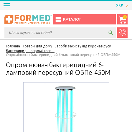
УКР
0
КАТАЛОГ
Головна
Товари для дому
Засоби захисту від коронавірусу
Бактерицидні опромінювачі
Опромінювач бактерицидний 6-ламповий пересувний ОБПе-450М
Опромінювач бактерицидний 6-
ламповий пересувний ОБПе-450М