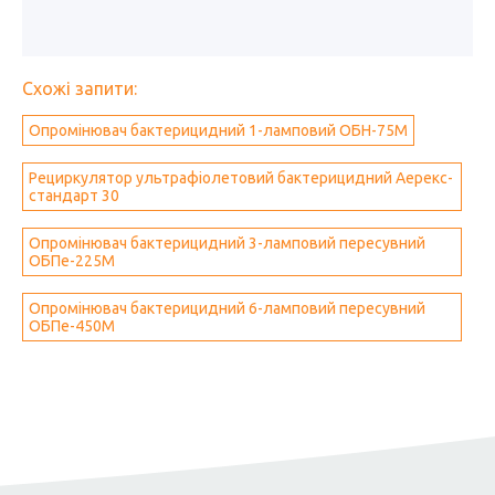
Схожі запити:
Опромінювач бактерицидний 1-ламповий ОБН-75М
Рециркулятор ультрафіолетовий бактерицидний Аерекс-
стандарт 30
Опромінювач бактерицидний 3-ламповий пересувний
ОБПе-225М
Опромінювач бактерицидний 6-ламповий пересувний
ОБПе-450М