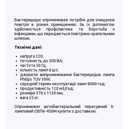
Бактерицидні опромінювачі потрібні для очищення
повітря в різних приміщеннях. За їх допомогою
здійснюється профілактика та боротьба з
інфекціями, що передаються повітряно-крапельним
шляхом.
Технічні дані:
напруга 220;
потужність до 300 ВА;
частота 50 Гц;
кількість ламп 6 шт;
джерело випромінювання бактерицидна лампа
Philips TUV 30W;
середній термін експлуатації ламп 8000 год;
продуктивність 120 м3/год;
розміри 370 х 1130 мм;
вага 25 кг.
Опромінювач антибактеріальний пересувний 6-
ламповий ОБПе-450М купити з доставкою.