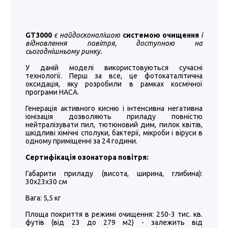
GT3000
є найдосконалішою
системою очищення
і
відновлення повітря, доступною на
сьогоднішньому ринку.
У даній моделі використовуються сучасні
технології. Перш за все, це фотокаталітична
оксидація, яку розробили в рамках космічної
програми НАСА.
Генерація активного кисню і інтенсивна негативна
іонізація дозволяють приладу повністю
нейтралізувати пил, тютюновий дим, пилок квітів,
шкідливі хімічні сполуки, бактерії, мікроби і віруси в
одному приміщенні за 24 години.
Сертифікація озонатора повітря:
Габарити приладу (висота, ширина, глибина):
30х23х30 см
Вага: 5,5 кг
Площа покриття в режимі очищення: 250-3 тис. кв.
футів (від 23 до 279 м2) - залежить від