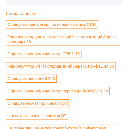
Схожі запити:
Очищувачі повітря від тютюнового диму GT50
Рециркулятор ультрафіолетовий бактерицидний Аерекс-
стандарт 15
Опромінювач-рециркулятор ОРБ 2-15
Рециркулятор УФ бактерицидний Аерекс-профешнл 80
Очищувач повітря LR 200
Опромінювач-рециркулятор пересувний ОРБПе 5-30
Очищувач-іонізатор повітря Q3
Іонізатор-очищувач повітря Q7
Система очищення повітря побутова (з іонізатором)