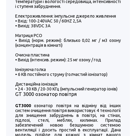
температури і вологості середовища, інтенсивності
і ступеня забруднення.
Електроживлення: імпульсне джерело живлення
• Вхід: 100-240VAC 50 / 60HZ 2,5A
• Вихід: 38VDC 3A
Матриця PCO
• Вихід (норм. режим): близько 0,02 мг / м3 озону
(концентрація в кімнаті)
Очисна пластина
• Вихід (інтенсив. режим): 25 мг озону / год
Іонізуюча голка
• 6 КВ постійного струму (голчастий іонізатор)
Дистанційна іонізація
• 24 - 30 КВ / 20-30 КГц (імпульсний генератор іонів)
GT 3000 озонатор повітря
GT3000
озонатор повітря на відміну від інших
систем очищення повітря використовує 4 технології
для знищення забруднень в повітрі, на стінах,
підлозі, стелі, меблях, килимах. Прилад
забезпечений новою безшумною системою
вентиляції і досить простий в експлуатації. Дана
модель підійде для кожної з кімнат вашого