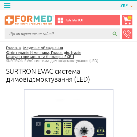
УКР
0
КАТАЛОГ
Головна
Медичне обладнання
Фізіотерапія Німеччина, Голландія, Італія
Коагулятори моно та біполярні ЕХВЧ
SURTRON EVAC система димовідсмоктування (LED)
SURTRON EVAC система
димовідсмоктування (LED)