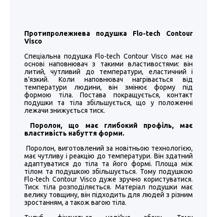
Протипролежнева подушка Flo-tech Contour
Visco
Спеціальна подушка Flo-tech Contour Visco має на
основі наповнювач з такими властивостями: він
литий, чутливий до температури, еластичний і
в’язкий. Коли наповнювач нагрівається від
температури людини, він змінює форму під
формою тіла. Постава покращується, контакт
подушки та тіла збільшується, що у положенні
лежачи знижується тиск.
Поролон, що має глибокий профіль, має
властивість набуття форми.
Поролон, виготовлений за новітньою технологією,
має чутливу і реакцію до температури. Він здатний
адаптуватися до тіла та його формі. Площа між
тілом та подушкою збільшується. Тому подушкою
Flo-tech Contour Visco дуже зручно користуватися.
Тиск тіла розподіляється. Матеріал подушки має
велику товщину, він підходить для людей з різним
зростанням, а також вагою тіла.