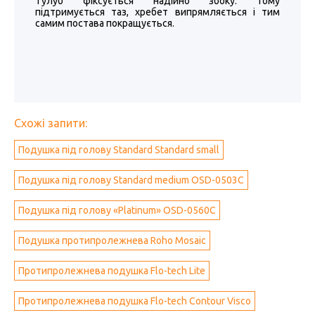
Тулуб фіксується надійно збоку. Тому
підтримується таз, хребет випрямляється і тим
самим постава покращується.
Схожі запити:
Подушка під голову Standard Standard small
Подушка під голову Standard medium OSD-0503C
Подушка під голову «Platinum» OSD-0560C
Подушка протипролежнева Roho Mosaic
Протипролежнева подушка Flo-tech Lite
Протипролежнева подушка Flo-tech Contour Visco