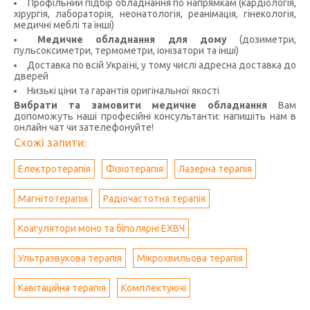
Профільний підбір обладнання по напрямкам (кардіологія,
хірургія, лабораторія, неонатологія, реанімація, гінекологія,
медичні меблі та інші)
Медичне обладнання для дому
(дозиметри,
пульсоксиметри, термометри, іонізатори та інші)
Доставка по всій Україні, у тому числі адресна доставка до
дверей
Низькі ціни та гарантія оригінальної якості
Вибрати та замовити медичне обладнання
Вам
допоможуть наші професійні консультанти: напишіть нам в
онлайн чат чи зателефонуйте!
Схожі запити:
Електротерапія
Фізіотерапія
Лазерна терапія
Магнітотерапія
Радіочастотна терапія
Коагулятори моно та біполярні ЕХВЧ
Ультразвукова терапія
Мікрохвильова терапія
Кавітаційна терапія
Комплектуючі