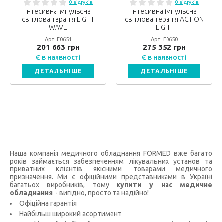
0 відгуків
0 відгуків
Інтесивна імпульсна
Інтесивна імпульсна
світлова терапія LIGHT
світлова терапія ACTION
WAVE
LIGHT
Арт: F0651
Арт: F0650
201 663 грн
275 352 грн
Є в наявності
Є в наявності
ДЕТАЛЬНІШЕ
ДЕТАЛЬНІШЕ
Наша компанія медичного обладнання FORMED вже багато
років займається забезпеченням лікувальних установ та
приватних клієнтів якісними товарами медичного
призначення. Ми є офіційними представниками в Україні
багатьох виробників, тому
купити у нас медичне
обладнання
- вигідно, просто та надійно!
Офіційна гарантія
Найбільш широкий асортимент