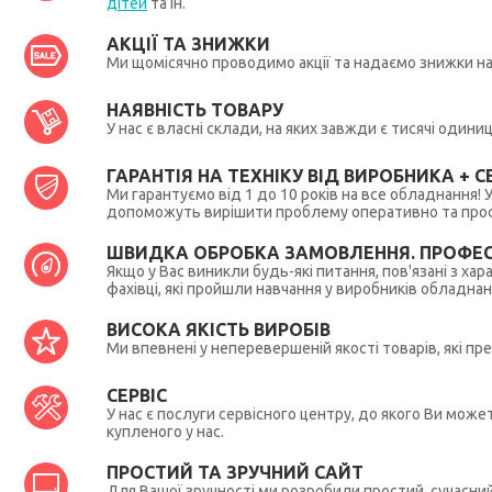
дітей
та ін.
АКЦІЇ ТА ЗНИЖКИ
Ми щомісячно проводимо акції та надаємо знижки н
НАЯВНІСТЬ ТОВАРУ
У нас є власні склади, на яких завжди є тисячі один
ГАРАНТІЯ НА ТЕХНІКУ ВІД ВИРОБНИКА + СЕ
Ми гарантуємо від 1 до 10 років на все обладнання!
допоможуть вирішити проблему оперативно та профес
ШВИДКА ОБРОБКА ЗАМОВЛЕННЯ. ПРОФЕС
Якщо у Вас виникли будь-які питання, пов'язані з ха
фахівці, які пройшли навчання у виробників обладна
ВИСОКА ЯКІСТЬ ВИРОБІВ
Ми впевнені у неперевершеній якості товарів, які п
СЕРВІС
У нас є послуги сервісного центру, до якого Ви мож
купленого у нас.
ПРОСТИЙ ТА ЗРУЧНИЙ САЙТ
Для Вашої зручності ми розробили простий, сучасни