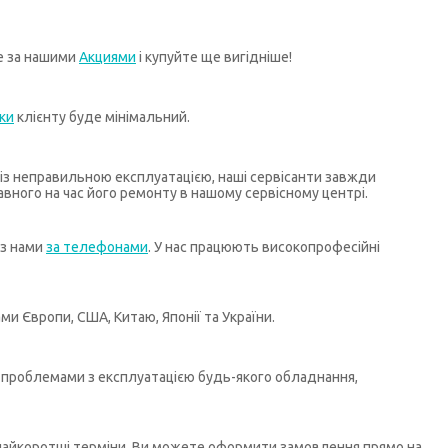
те за нашими
Акциями
і купуйте ще вигідніше!
ки
клієнту буде мінімальний.
х із неправильною експлуатацією, наші сервісанти завжди
ного на час його ремонту в нашому сервісному центрі.
 з нами
за телефонами
. У нас працюють високопрофесійні
и Європи, США, Китаю, Японії та України.
бо проблемами з експлуатацією будь-якого обладнання,
у найкоротші терміни. Ви можете оформити замовлення прямо на