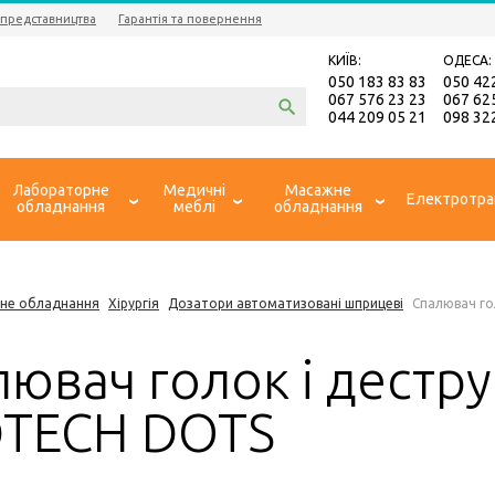
 представництва
Гарантія та повернення
КИЇВ:
ОДЕСА:
050 183 83 83
050 42
067 576 23 23
067 62
044 209 05 21
098 32
Лабораторне
Медичні
Масажне
Електротра
обладнання
меблі
обладнання
не обладнання
Хірургія
Дозатори автоматизовані шприцеві
Спалювач го
ювач голок і дестр
TECH DOTS