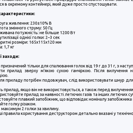
я в окремому контейнері, який дуже просто спустошувати.
 характеристики:
руга живлення: 230±10% В
тота змінного струму: 50 Гц
живана потужність: не більше 1200 Вт
утилізації однієї голки: 2–3 сек
аритні розміри: 165х115х120 мм
: 1,7 кг
і заходи:
 призначений тільки для спалювання голок від 19 г до 31 г, з наст
ти прилад зверху м'якою сухою ганчіркою. Після вилучення н
цією.
для приладу потрібен подовжувач, слід використовувати шнур дл
ть прилад, якщо він не використовується, а також перед вилученн
ористовуйте прилад за наявності летючих газів та інших летючих су
стовуйте плавкий запобіжник, що відповідає номіналу запобіжника
айте голку різаком.
ь максимум 2 голки за хвилину.
нші правила користування деструктором детально вказані у технічн