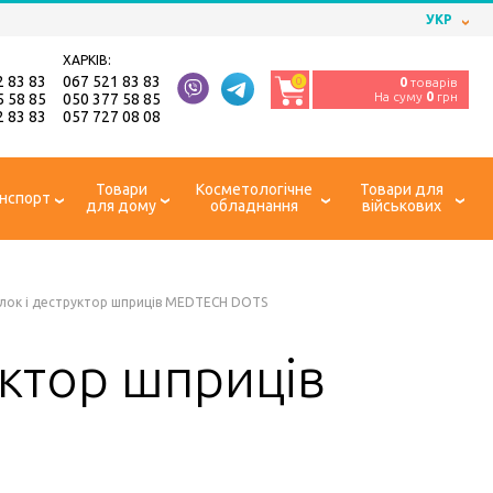
УКР
ХАРКІВ:
2 83 83
067 521 83 83
0
0
товарів
На суму
0
грн
5 58 85
050 377 58 85
2 83 83
057 727 08 08
Товари
Косметологічне
Товари для
нспорт
для дому
обладнання
військових
лок і деструктор шприців MEDTECH DOTS
уктор шприців