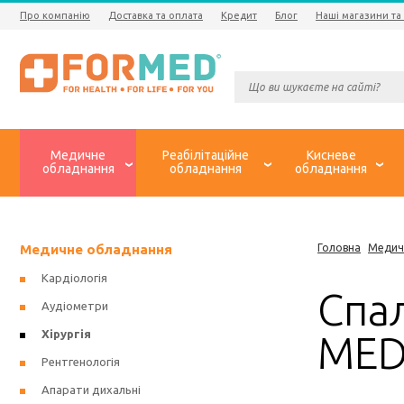
Про компанію
Доставка та оплата
Кредит
Блог
Наші магазини та
Медичне
Реабілітаційне
Кисневе
обладнання
обладнання
обладнання
Медичне обладнання
Головна
Медич
Кардіологія
Спал
Аудіометри
Хірургія
MED
Рентгенологія
Апарати дихальні