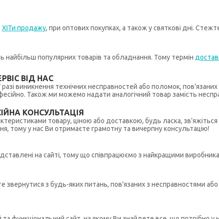
а
ХІТи продажу
, при оптових покупках, а також у святкові дні. Стеж
иць найбільш популярних товарів та обладнання. Тому термін
достав
РВІС ВІД НАС
 У разі виникнення технічних несправностей або поломок, пов'язани
ійно. Також ми можемо надати аналогічний товар замість несправ
ІЙНА КОНСУЛЬТАЦІЯ
рактеристиками товару, ціною або доставкою, будь ласка, зв'яжіться
ння, тому у нас Ви отримаєте грамотну та вичерпну консультацію!
редставлені на сайті, тому що співпрацюємо з найкращими виробникам
ете звернутися з будь-яких питань, пов'язаних з несправностями а
й та функціональний сайт, на якому Ви знайдете все, що потрібно 