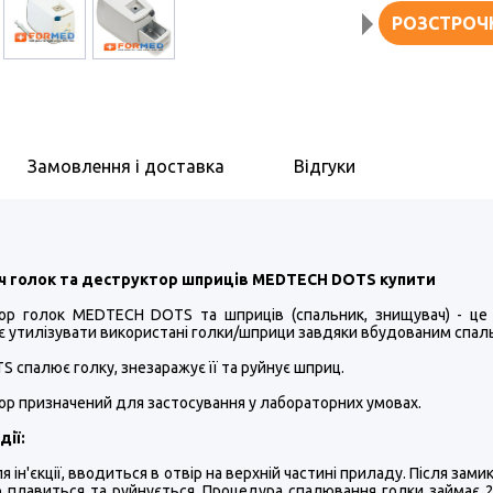
РОЗСТРОЧ
Замовлення і доставка
Відгуки
 голок та деструктор шприців MEDTECH DOTS купити
ор голок MEDTECH DOTS та шприців (спальник, знищувач) - це 
 утилізувати використані голки/шприци завдяки вбудованим спаль
TS спалює голку, знезаражує її та руйнує шприц.
р призначений для застосування у лабораторних умовах.
дії:
сля ін'єкції, вводиться в отвір на верхній частині приладу. Після з
о плавиться та руйнується. Процедура спалювання голки займає 