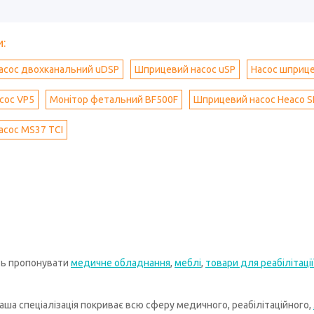
:
асос двохканальний uDSP
Шприцевий насос uSP
Насос шприц
асос VP5
Монітор фетальний BF500F
Шприцевий насос Heaco 
сос МS37 TCI
ть пропонувати
медичне обладнання
,
меблі
,
товари для реабілітації
ша спеціалізація покриває всю сферу медичного, реабілітаційного,