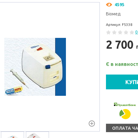
4595
Біомед
Артикул: F5338
0
2 700
Є в наявност
КУП
ОПЛАТА Ч