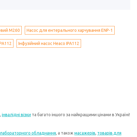
евий М260
Насос для ентерального харчування ENP-1
SPA112
Інфузійний насос Heaco IPA112
,
інвалідні візки
та багато іншого за найкращими цінами в Україні!
лабораторного обладнання
, а також
масажерів
,
товарів для