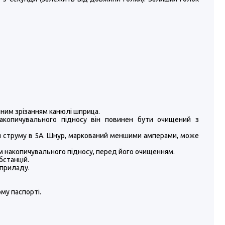
упним зрізанням канюлі шприца.
акопичувального підносу він повинен бути очищений з
я струму в 5А. Шнур, маркований меншими амперами, може
ям накопичувального підносу, перед його очищенням.
бстанцій.
 приладу.
ому паспорті.