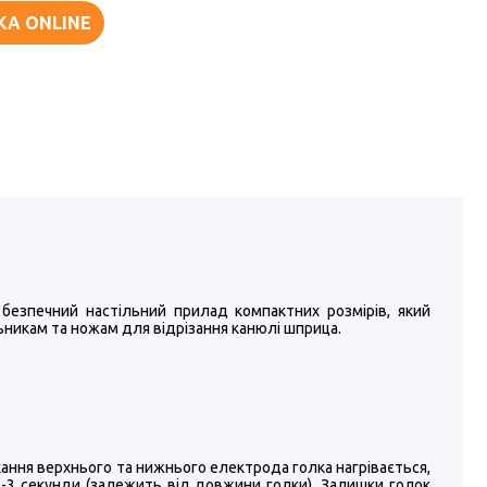
КА ONLINE
безпечний настільний прилад компактних розмірів, який
никам та ножам для відрізання канюлі шприца.
амикання верхнього та нижнього електрода голка нагрівається,
2-3 секунди (залежить від довжини голки). Залишки голок