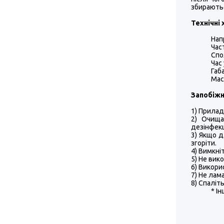
збираютьс
Технічні
Нап
Час
Спо
Час 
Габ
Маса
Запобіжн
1) Прилад
2) Очища
дезінфек
3) Якщо 
згоріти.
4) Вимкні
5) Не вик
6) Викори
7) Не лам
8) Спаліт
* І