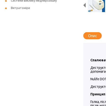
Системи виклику медперсоналу
Витратоміри
Опис
Спалювач
Деструкт
допомагає
Nulife DO
Деструкто
Принцип 
Голка, пі
після чог