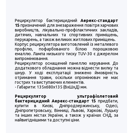
Рециркулятор бактерицидний
Аерекс-стандарт
15
призначений для знезараження повітря харчових
виробництв, лікувально-профілактичних закладів,
дитячих, навчальних та спортивних приміщень,
перукарень, а також великих житлових приміщень.
Корпус рециркулятора виготовлений із металевого
профілю, пофарбованого білою порошковою
емаллю. Лампа низького тиску TUV-30 є джерелом
випромінювання.
Рециркулятор оснащений панеллю керування. До
додаткового обладнання можна віднести вилку та
шнур. У ході експлуатації знижено ймовірність
отримання травм, оскільки опромінювач не має
гострих та виступаючих елементів.
- Габарити: 135х680х135 (ВхШхД) мм.
Рециркулятор ультрафіолетовий
бактерицидний Аерекс-стандарт 15
придбати,
купити в Києві, Дніпродзержинську, Одесі,
Дніпропетровську, Вінниці, Львові, Харкові, Луцьку
та інших містах України, а також у країнах СНД, за
найвигіднішими та доступні ціни.