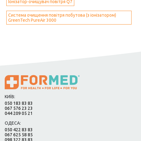
Іонізатор-очищувач повітря Q7
Система очищення повітря побутова (з іонізатором)
GreenTech PureAir 3000
КИЇВ:
050 183 83 83
067 576 23 23
044 209 05 21
ОДЕСА:
050 422 83 83
067 625 58 85
098 322 83 83