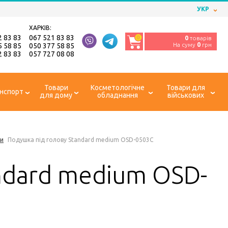
УКР
ХАРКІВ:
2 83 83
067 521 83 83
0
0
товарів
На суму
0
грн
5 58 85
050 377 58 85
2 83 83
057 727 08 08
Товари
Косметологічне
Товари для
нспорт
для дому
обладнання
військових
ки
Подушка під голову Standard medium OSD-0503C
ndard medium OSD-