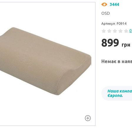
3444
OSD
Артикул: F0914
0
899
грн
Немає в ная
Наша компан
Європа.