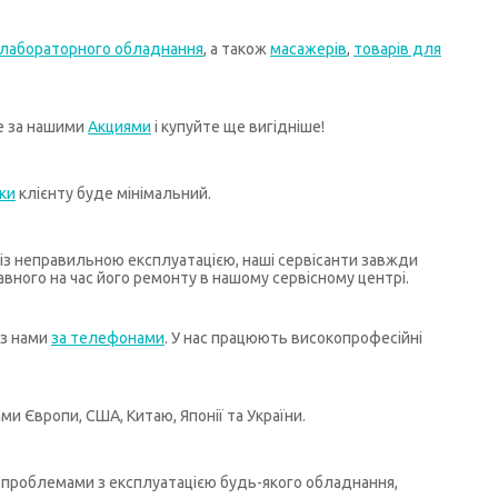
лабораторного обладнання
, а також
масажерів
,
товарів для
те за нашими
Акциями
і купуйте ще вигідніше!
ки
клієнту буде мінімальний.
х із неправильною експлуатацією, наші сервісанти завжди
ного на час його ремонту в нашому сервісному центрі.
 з нами
за телефонами
. У нас працюють високопрофесійні
и Європи, США, Китаю, Японії та України.
бо проблемами з експлуатацією будь-якого обладнання,