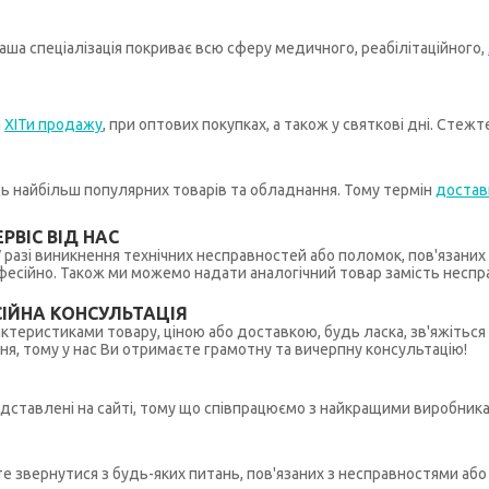
ша спеціалізація покриває всю сферу медичного, реабілітаційного,
а
ХІТи продажу
, при оптових покупках, а також у святкові дні. Стеж
иць найбільш популярних товарів та обладнання. Тому термін
достав
РВІС ВІД НАС
 У разі виникнення технічних несправностей або поломок, пов'язани
ійно. Також ми можемо надати аналогічний товар замість несправ
ІЙНА КОНСУЛЬТАЦІЯ
рактеристиками товару, ціною або доставкою, будь ласка, зв'яжіться
ння, тому у нас Ви отримаєте грамотну та вичерпну консультацію!
редставлені на сайті, тому що співпрацюємо з найкращими виробникам
ете звернутися з будь-яких питань, пов'язаних з несправностями а