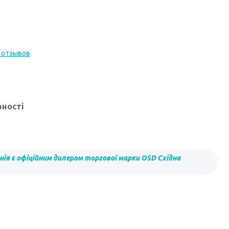
 отзывов
вності
ія є офіційним дилером торгової марки OSD Східна