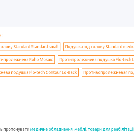
:
олову Standard Standard small
Подушка під голову Standard med
типролежнева Roho Mosaic
Протипролежнева подушка Flo-tech L
ева подушка Flo-tech Contour Lo-Back
Противопролежневая под
ть пропонувати
медичне обладнання
,
меблі
,
товари для реабілітації