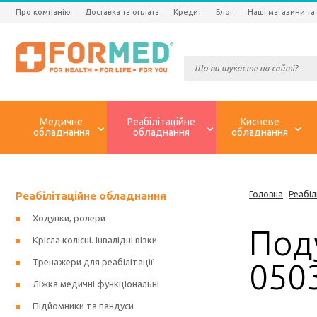
Про компанію
Доставка та оплата
Кредит
Блог
Наші магазини та
Медичне
Реабілітаційне
Кисневе
обладнання
обладнання
обладнання
Реабілітаційне обладнання
Головна
Реабіл
Ходунки, ролери
Под
Крісла колісні. Інвалідні візки
Тренажери для реабілітації
050
Ліжка медичні функціональні
Підйомники та пандуси