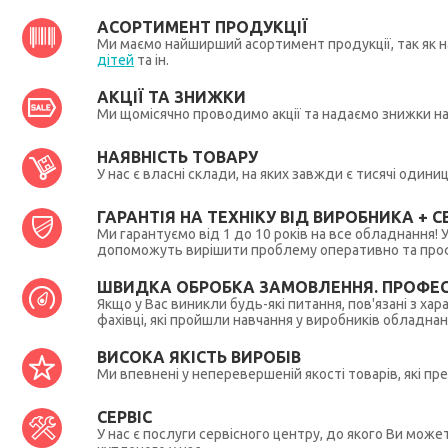
АСОРТИМЕНТ ПРОДУКЦІЇ
Ми маємо найширший асортимент продукції, так як на
дітей
та ін.
АКЦІЇ ТА ЗНИЖКИ
Ми щомісячно проводимо акції та надаємо знижки н
НАЯВНІСТЬ ТОВАРУ
У нас є власні склади, на яких завжди є тисячі один
ГАРАНТІЯ НА ТЕХНІКУ ВІД ВИРОБНИКА + СЕ
Ми гарантуємо від 1 до 10 років на все обладнання!
допоможуть вирішити проблему оперативно та профес
ШВИДКА ОБРОБКА ЗАМОВЛЕННЯ. ПРОФЕС
Якщо у Вас виникли будь-які питання, пов'язані з ха
фахівці, які пройшли навчання у виробників обладна
ВИСОКА ЯКІСТЬ ВИРОБІВ
Ми впевнені у неперевершеній якості товарів, які п
СЕРВІС
У нас є послуги сервісного центру, до якого Ви мож