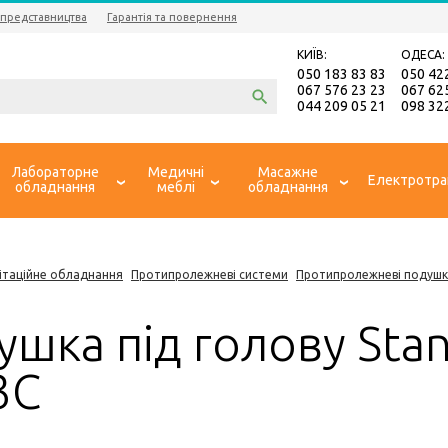
 представництва
Гарантія та повернення
КИЇВ:
ОДЕСА:
050 183 83 83
050 42
067 576 23 23
067 62
044 209 05 21
098 32
Лабораторне
Медичні
Масажне
Електротра
обладнання
меблі
обладнання
ітаційне обладнання
Протипролежневі системи
Протипролежневі подуш
ушка під голову Sta
3C